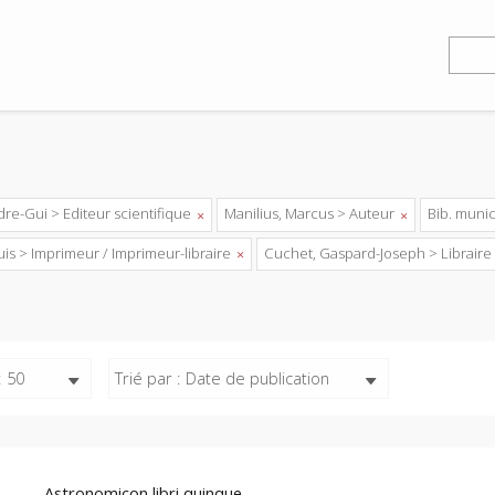
dre-Gui > Editeur scientifique
Manilius, Marcus > Auteur
Bib. muni
is > Imprimeur / Imprimeur-libraire
Cuchet, Gaspard-Joseph > Librair
: 50
Trié par : Date de publication
Astronomicon libri quinque