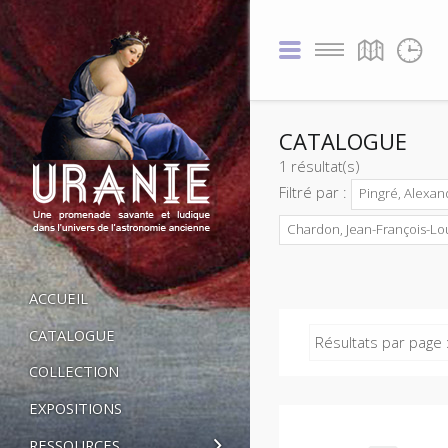
CATALOGUE
1 résultat(s)
Filtré par :
Pingré, Alexan
Chardon, Jean-François-Lou
ACCUEIL
CATALOGUE
Résultats par page 
COLLECTION
EXPOSITIONS
RESSOURCES