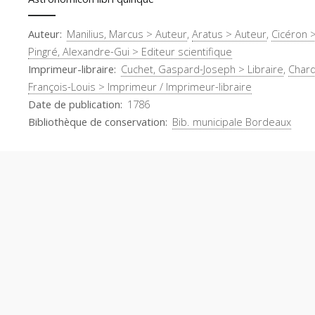
Auteur
Manilius, Marcus > Auteur
,
Aratus > Auteur
,
Cicéron 
Pingré, Alexandre-Gui > Editeur scientifique
Imprimeur-libraire
Cuchet, Gaspard-Joseph > Libraire
,
Chard
François-Louis > Imprimeur / Imprimeur-libraire
Date de publication
1786
Bibliothèque de conservation
Bib. municipale Bordeaux