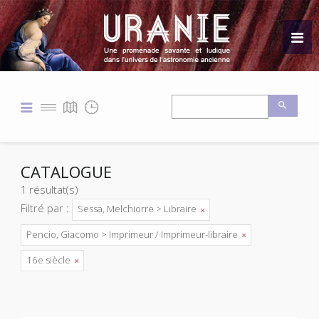
CATALOGUE
1 résultat(s)
Filtré par :
Sessa, Melchiorre > Libraire
Pencio, Giacomo > Imprimeur / Imprimeur-libraire
16e siècle