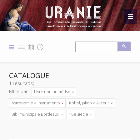
CATALOGUE
1 résultat(s)
Filtré par :
Livre non numérisé
Astronomie > Instruments
Köbel, Jakob > Auteur
Bib. municipale Bordeaux
16e siècle