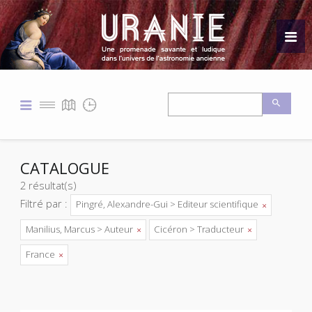
CATALOGUE
2 résultat(s)
Filtré par :
Pingré, Alexandre-Gui > Editeur scientifique
Manilius, Marcus > Auteur
Cicéron > Traducteur
France