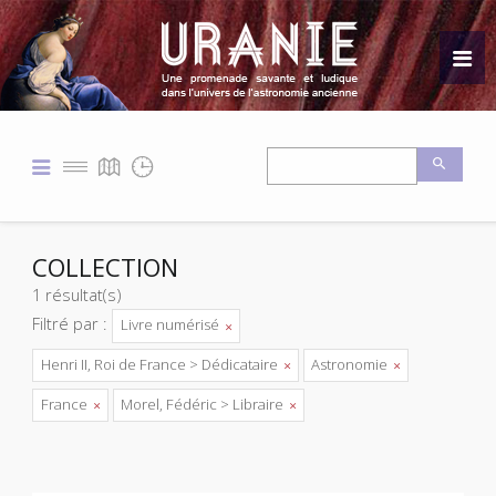
COLLECTION
1 résultat(s)
Filtré par :
Livre numérisé
Henri II, Roi de France > Dédicataire
Astronomie
France
Morel, Fédéric > Libraire