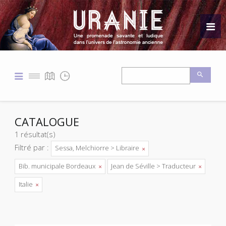
CATALOGUE
1 résultat(s)
Filtré par :
Sessa, Melchiorre > Libraire
Bib. municipale Bordeaux
Jean de Séville > Traducteur
Italie