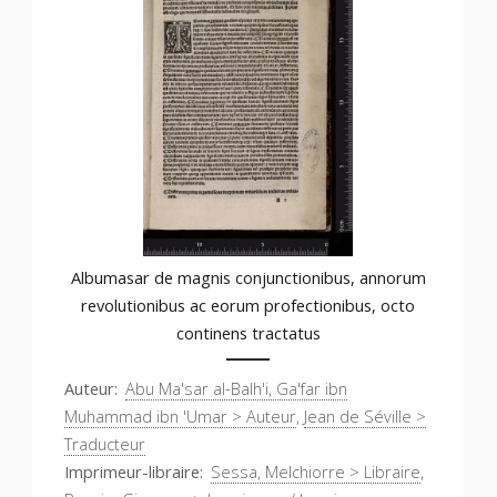
Albumasar de magnis conjunctionibus, annorum
revolutionibus ac eorum profectionibus, octo
continens tractatus
Auteur
Abu Ma'sar al-Balh'i, Ga'far ibn
Muhammad ibn 'Umar > Auteur
,
Jean de Séville >
Traducteur
Imprimeur-libraire
Sessa, Melchiorre > Libraire
,