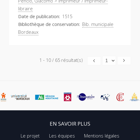
Pencio, Giacomo > Imprimeur / Imprimeur-
libraire
Date de publication
1515
Bibliothèque de conservation
Bib. municipale
Bordeaux
1 - 10 / 65 résultat(s)
EN SAVOIR PLUS
Le projet
Les équipes
Mentions légales