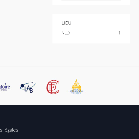
LIEU
NLD
1
s légales