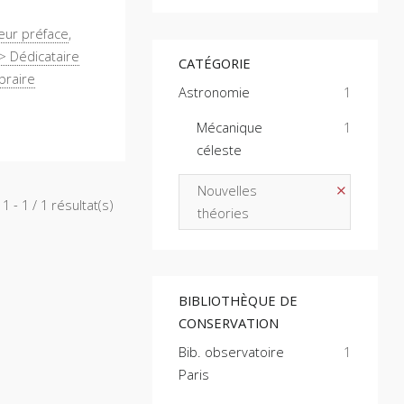
teur préface
,
> Dédicataire
CATÉGORIE
braire
Astronomie
1
Mécanique
1
céleste
Nouvelles
1 - 1 / 1 résultat(s)
théories
BIBLIOTHÈQUE DE
CONSERVATION
Bib. observatoire
1
Paris