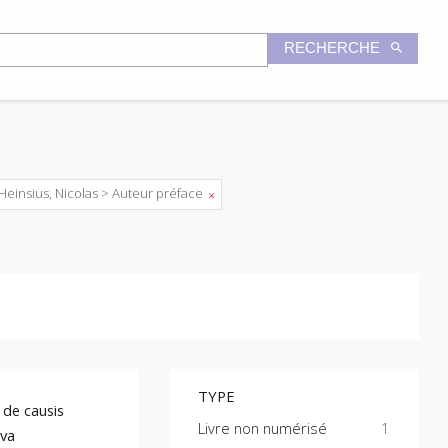
RECHERCHE
Heinsius, Nicolas > Auteur préface
TYPE
 de causis
Livre non numérisé
1
ova