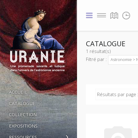
CATALOGUE
1 résultat(s)
Filtré par :
Astronomie > 
ACCUEIL
Résultats par page 
CATALOGUE
COLLECTION
EXPOSITIONS
RESSOURCES