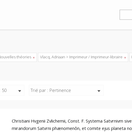
Nouvelles théories
Vlacq, Adriaan > Imprimeur / Imprimeur-libraire
: 50
Trié par : Pertinence
Christiani Hvgenii Zvlichemii, Const. F. Systema Satvrnivm sive
mirandorum Satvrni phænomenôn, et comite ejus planeta n