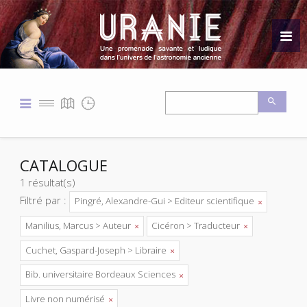
CATALOGUE
1 résultat(s)
Filtré par :
Pingré, Alexandre-Gui > Editeur scientifique
Manilius, Marcus > Auteur
Cicéron > Traducteur
Cuchet, Gaspard-Joseph > Libraire
Bib. universitaire Bordeaux Sciences
Livre non numérisé