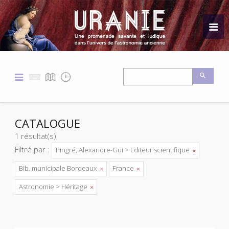
CATALOGUE
1 résultat(s)
Filtré par :
Pingré, Alexandre-Gui > Editeur scientifique
Bib. municipale Bordeaux
France
Astronomie > Héritage