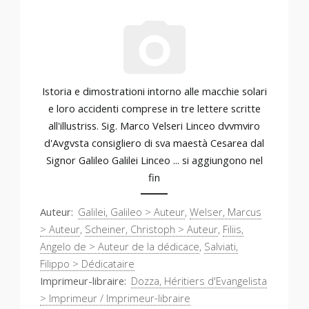
Istoria e dimostrationi intorno alle macchie solari
e loro accidenti comprese in tre lettere scritte
all'illustriss. Sig. Marco Velseri Linceo dvvmviro
d'Avgvsta consigliero di sva maestà Cesarea dal
Signor Galileo Galilei Linceo ... si aggiungono nel
fin
Auteur
Galilei, Galileo > Auteur
,
Welser, Marcus
> Auteur
,
Scheiner, Christoph > Auteur
,
Filiis,
Angelo de > Auteur de la dédicace
,
Salviati,
Filippo > Dédicataire
Imprimeur-libraire
Dozza, Héritiers d'Evangelista
> Imprimeur / Imprimeur-libraire