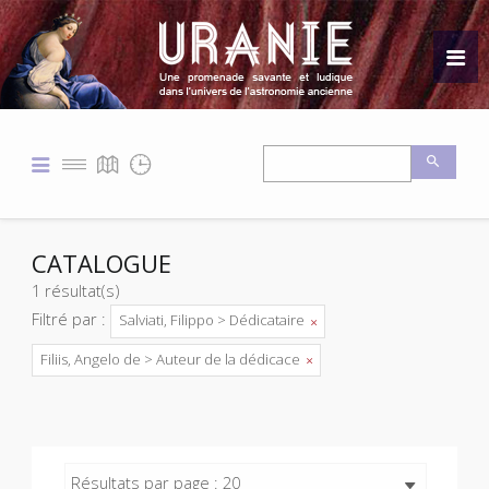
CATALOGUE
1 résultat(s)
Filtré par :
Salviati, Filippo > Dédicataire
Filiis, Angelo de > Auteur de la dédicace
Résultats par page : 20