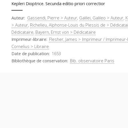
Kepleri Dioptrice. Secunda editio priori correctior
Auteur
Gassendi, Pierre > Auteur
,
Galilei, Galileo > Auteur
,
K
> Auteur
,
Richelieu, Alphonse-Louis du Plessis de > Dédicata
Dédicataire
,
Bayern, Ernst von > Dédicataire
Imprimeur-libraire
Flesher, James > Imprimeur / Imprimeur-l
Cornelius > Libraire
Date de publication
1653
Bibliothèque de conservation
Bib. observatoire Paris