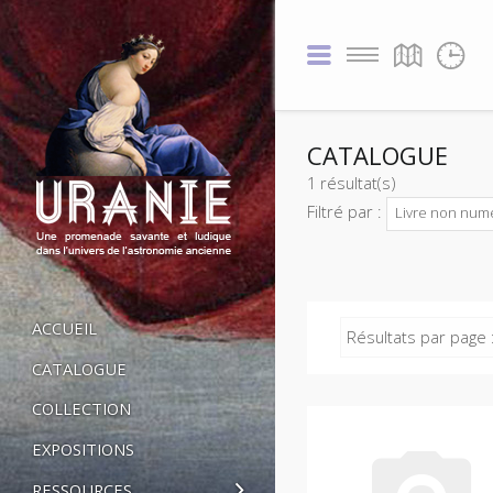
CATALOGUE
1 résultat(s)
Filtré par :
Livre non num
ACCUEIL
Résultats par page 
CATALOGUE
COLLECTION
EXPOSITIONS
RESSOURCES