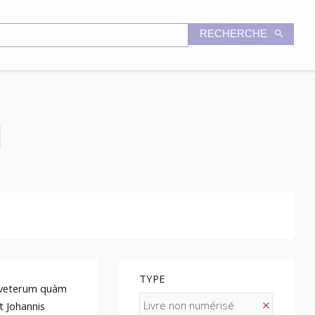
RECHERCHE
TYPE
m veterum quàm
Livre non numérisé
et Johannis