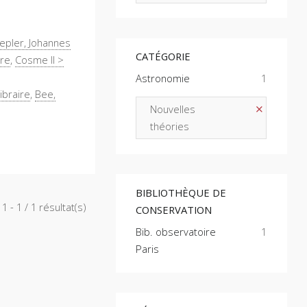
epler, Johannes
CATÉGORIE
ire
,
Cosme II >
Astronomie
1
ibraire
,
Bee,
Nouvelles
théories
BIBLIOTHÈQUE DE
1 - 1 / 1 résultat(s)
CONSERVATION
Bib. observatoire
1
Paris