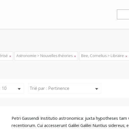
érisé
Astronomie > Nouvelles théories
Bee, Cornelius > Libraire
: 10
Trié par : Pertinence
Petri Gassendi Institutio astronomica: juxta hypotheses ta
recentiorum. Cui accesserunt Galilei Galilei Nuntius sidereus; 