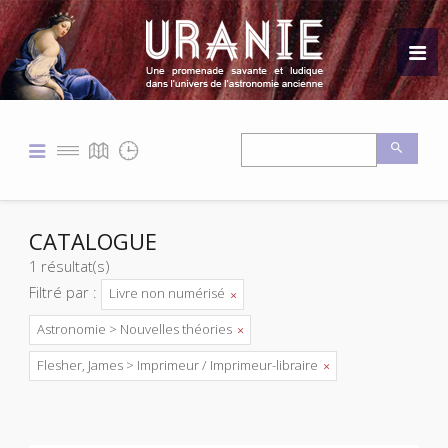
CATALOGUE
1 résultat(s)
Filtré par :
Livre non numérisé
Astronomie > Nouvelles théories
Flesher, James > Imprimeur / Imprimeur-libraire