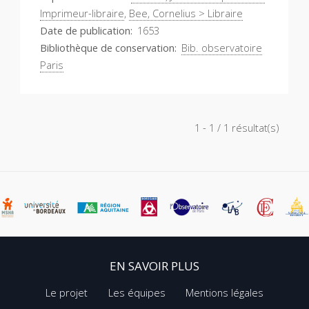
Imprimeur-libraire
,
Bee, Cornelius > Libraire
Date de publication
1653
Bibliothèque de conservation
Bib. observatoire
Paris
1 - 1 / 1 résultat(s)
EN SAVOIR PLUS
Le projet
Les équipes
Mentions légales