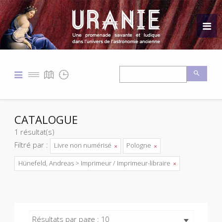
CATALOGUE
1 résultat(s)
Filtré par :
Livre non numérisé
Pologne
Hünefeld, Andreas > Imprimeur / Imprimeur-libraire
Résultats par page : 10