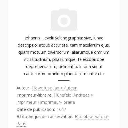
Johannis Hevelii Selenographia: sive, lunae
descriptio; atque accurata, tam macularum ejus,
quam motuum diversorum, aliarumque omnium
vicissitudinum, phasiumque, telescopii ope
deprehensarum, delineatio. In quâ simul
caeterorum omnium planetarum nativa fa
Auteur
Heweliusz, Jan > Auteur
Imprimeur-libraire
Hünefeld, Andreas >
Imprimeur / Imprimeur-libraire
Date de publication
1647
Bibliothèque de conservation
Bib. observatoire
Paris