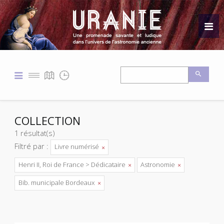
COLLECTION
1 résultat(s)
Filtré par :
Livre numérisé
Henri II, Roi de France > Dédicataire
Astronomie
Bib. municipale Bordeaux