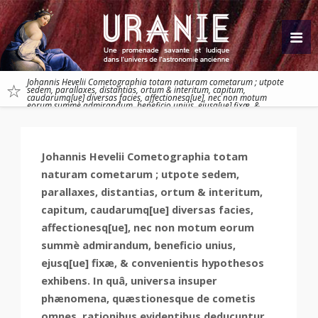
Johannis Hevelii Cometographia totam naturam cometarum ; utpote
sedem, parallaxes, distantias, ortum & interitum, capitum,
caudarumq[ue] diversas facies, affectionesq[ue], nec non motum
eorum summè admirandum, beneficio unius, ejusq[ue] fixæ, &
convenient
Johannis Hevelii Cometographia totam
naturam cometarum ; utpote sedem,
parallaxes, distantias, ortum & interitum,
capitum, caudarumq[ue] diversas facies,
affectionesq[ue], nec non motum eorum
summè admirandum, beneficio unius,
ejusq[ue] fixæ, & convenientis hypothesos
exhibens. In quâ, universa insuper
phænomena, quæstionesque de cometis
omnes, rationibus evidentibus deducuntur,