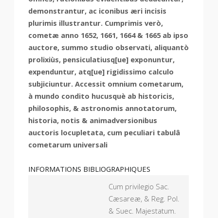
demonstrantur, ac iconibus æri incisis
plurimis illustrantur. Cumprimis verò,
cometæ anno 1652, 1661, 1664 & 1665 ab ipso
auctore, summo studio observati, aliquantò
prolixiùs, pensiculatiusq[ue] exponuntur,
expenduntur, atq[ue] rigidissimo calculo
subjiciuntur. Accessit omnium cometarum,
à mundo condito hucusquè ab historicis,
philosophis, & astronomis annotatorum,
historia, notis & animadversionibus
auctoris locupletata, cum peculiari tabulâ
cometarum universali
INFORMATIONS BIBLIOGRAPHIQUES
Cum privilegio Sac.
Cæsareæ, & Reg. Pol.
& Suec. Majestatum.