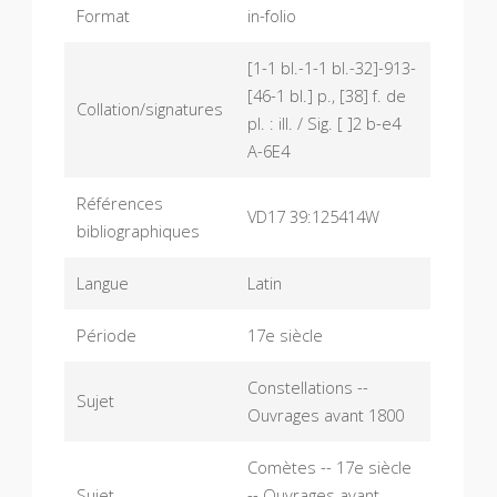
Format
in-folio
[1-1 bl.-1-1 bl.-32]-913-
[46-1 bl.] p., [38] f. de
Collation/signatures
pl. : ill. / Sig. [ ]2 b-e4
A-6E4
Références
VD17 39:125414W
bibliographiques
Langue
Latin
Période
17e siècle
Constellations --
Sujet
Ouvrages avant 1800
Comètes -- 17e siècle
Sujet
-- Ouvrages avant