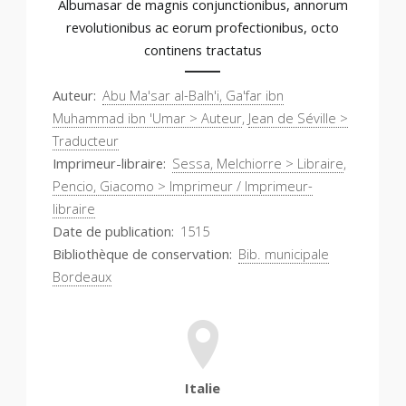
Albumasar de magnis conjunctionibus, annorum
revolutionibus ac eorum profectionibus, octo
continens tractatus
Auteur
Abu Ma'sar al-Balh'i, Ga'far ibn
Muhammad ibn 'Umar > Auteur
,
Jean de Séville >
Traducteur
Imprimeur-libraire
Sessa, Melchiorre > Libraire
,
Pencio, Giacomo > Imprimeur / Imprimeur-
libraire
Date de publication
1515
Bibliothèque de conservation
Bib. municipale
Bordeaux
Italie