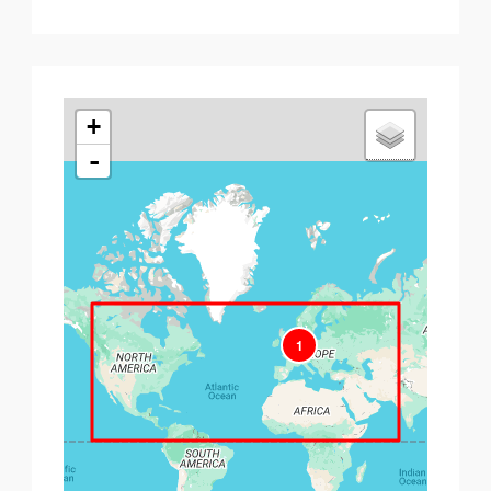
+
-
1