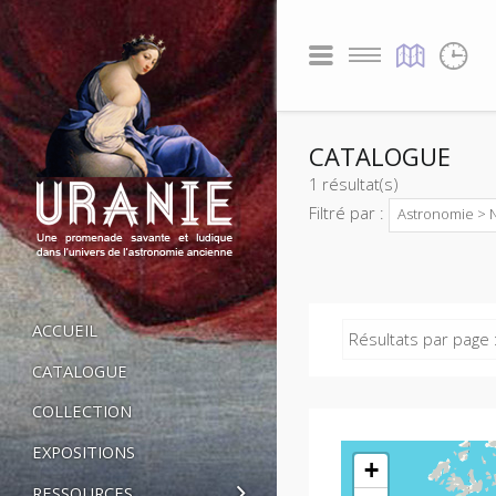
CATALOGUE
1 résultat(s)
Filtré par :
Astronomie > 
ACCUEIL
Résultats par page 
CATALOGUE
COLLECTION
EXPOSITIONS
+
RESSOURCES