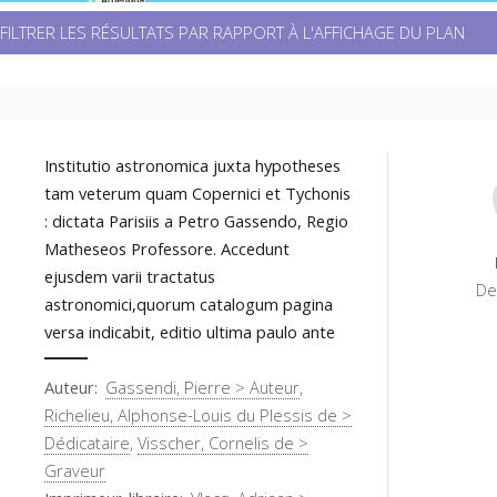
FILTRER LES RÉSULTATS PAR RAPPORT À L'AFFICHAGE DU PLAN
Institutio astronomica juxta hypotheses
tam veterum quam Copernici et Tychonis
: dictata Parisiis a Petro Gassendo, Regio
Matheseos Professore. Accedunt
ejusdem varii tractatus
De
astronomici,quorum catalogum pagina
versa indicabit, editio ultima paulo ante
Auteur
Gassendi, Pierre > Auteur
,
Richelieu, Alphonse-Louis du Plessis de >
Dédicataire
,
Visscher, Cornelis de >
Graveur