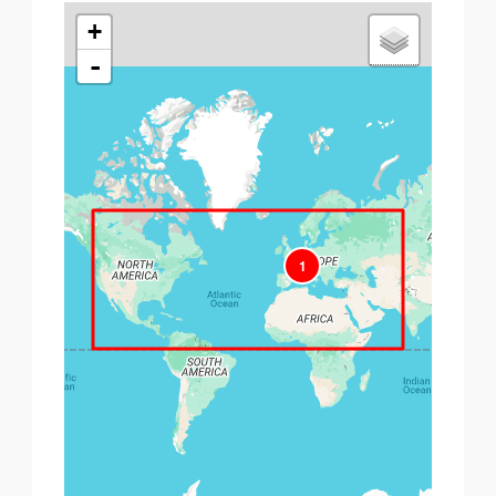
+
-
1