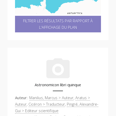
FILTRER LES RÉSULTATS PAR RAPPORT À
L'AFFICHAGE DU PLAN
Astronomicon libri quinque
Auteur
Manilius, Marcus > Auteur
,
Aratus >
Auteur
,
Cicéron > Traducteur
,
Pingré, Alexandre-
Gui > Editeur scientifique