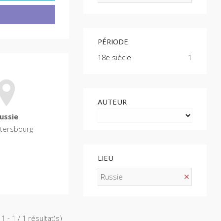
PÉRIODE
18e siècle
1
AUTEUR
ussie
étersbourg
LIEU
Russie
1 - 1 / 1 résultat(s)