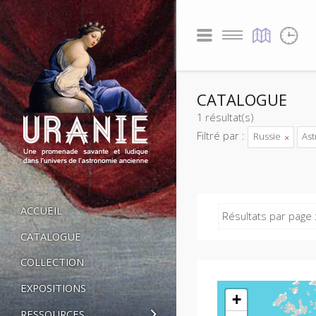
CATALOGUE
1 résultat(s)
Filtré par :
Russie
As
ACCUEIL
Résultats par page 
CATALOGUE
COLLECTION
EXPOSITIONS
+
RESSOURCES