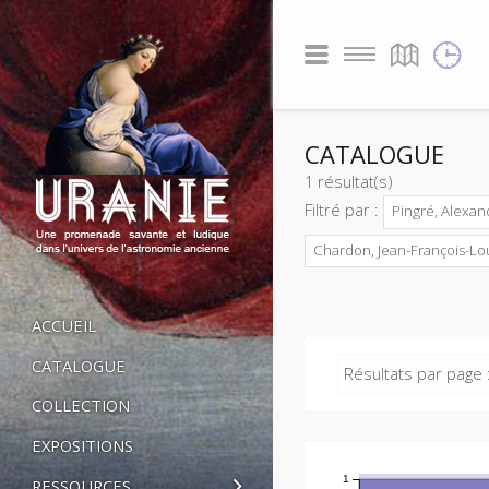
CATALOGUE
1 résultat(s)
Filtré par :
Pingré, Alexan
Chardon, Jean-François-Lou
ACCUEIL
CATALOGUE
Résultats par page 
COLLECTION
EXPOSITIONS
1
RESSOURCES