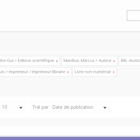
dre-Gui > Editeur scientifique
Manilius, Marcus > Auteur
Bib. muni
is > Imprimeur / Imprimeur-libraire
Livre non numérisé
: 10
Trié par : Date de publication