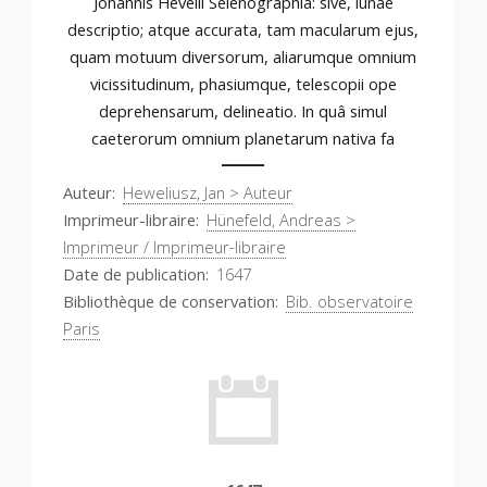
Johannis Hevelii Selenographia: sive, lunae
descriptio; atque accurata, tam macularum ejus,
quam motuum diversorum, aliarumque omnium
vicissitudinum, phasiumque, telescopii ope
deprehensarum, delineatio. In quâ simul
caeterorum omnium planetarum nativa fa
Auteur
Heweliusz, Jan > Auteur
Imprimeur-libraire
Hünefeld, Andreas >
Imprimeur / Imprimeur-libraire
Date de publication
1647
Bibliothèque de conservation
Bib. observatoire
Paris