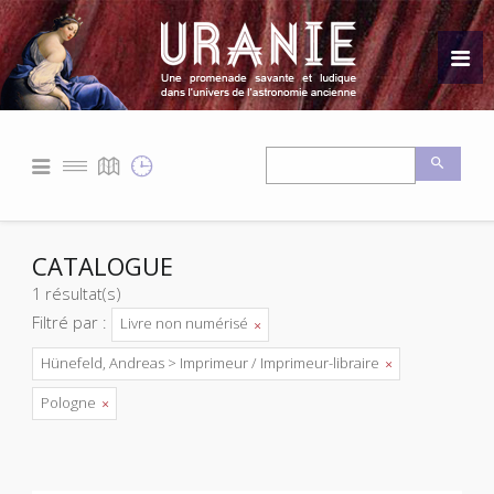
CATALOGUE
1 résultat(s)
Filtré par :
Livre non numérisé
Hünefeld, Andreas > Imprimeur / Imprimeur-libraire
Pologne